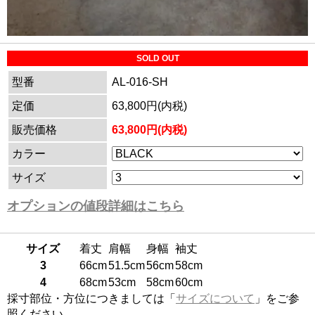
SOLD OUT
型番
AL-016-SH
定価
63,800円(内税)
販売価格
63,800円(内税)
カラー
サイズ
オプションの値段詳細はこちら
サイズ
着丈
肩幅
身幅
袖丈
3
66cm
51.5cm
56cm
58cm
4
68cm
53cm
58cm
60cm
採寸部位・方位につきましては「
サイズについて
」をご参
照ください。